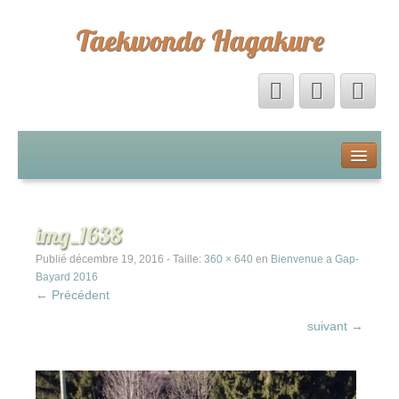
Taekwondo Hagakure
Accueil
Livre d’Or
img_1638
Forum
Publié
décembre 19, 2016
- Taille:
360 × 640
en
Bienvenue a Gap-
Bayard 2016
← Précédent
Calendrier
suivant →
La boutique Hagakure