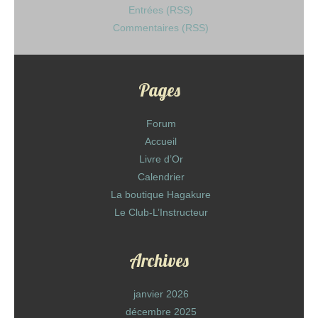
Entrées (RSS)
Commentaires (RSS)
Pages
Forum
Accueil
Livre d’Or
Calendrier
La boutique Hagakure
Le Club-L’Instructeur
Archives
janvier 2026
décembre 2025