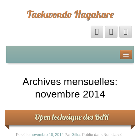
Taekwondo Hagakure
Accueil
Livre d’Or
Archives mensuelles:
Forum
novembre 2014
Calendrier
Open technique des BdR
La boutique Hagakure
Posté le
novembre 18, 2014
Par
Gilles
Publié dans Non classé
.