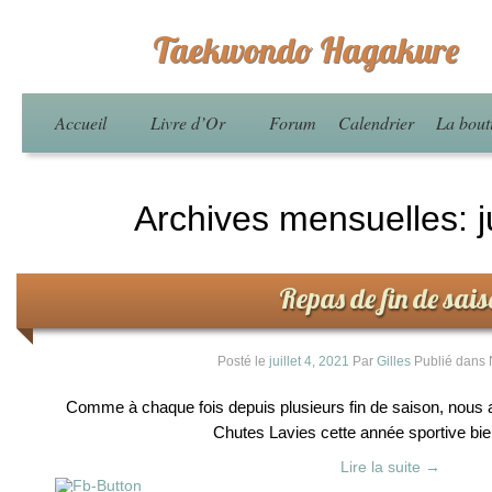
Taekwondo Hagakure
Accueil
Livre d’Or
Forum
Calendrier
La bout
Archives mensuelles:
j
Repas de fin de sais
Posté le
juillet 4, 2021
Par
Gilles
Publié dans
Comme à chaque fois depuis plusieurs fin de saison, nous 
Chutes Lavies cette année sportive bie
Lire la suite
→