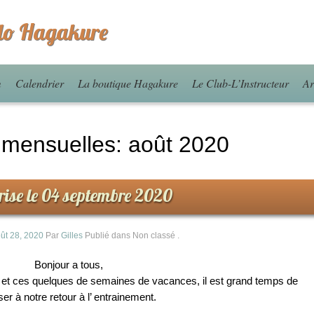
o Hagakure
m
Calendrier
La boutique Hagakure
Le Club-L’Instructeur
Ar
 mensuelles:
août 2020
rise le 04 septembre 2020
ût 28, 2020
Par
Gilles
Publié dans Non classé
.
Bonjour a tous,
e et ces quelques de semaines de vacances, il est grand temps de
er à notre retour à l’ entrainement.