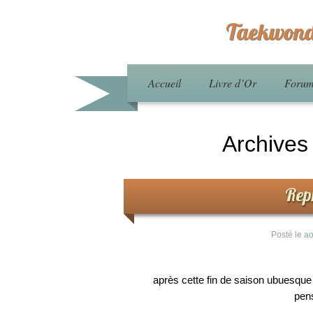
Taekwond
Accueil
Livre d’Or
Foru
Archives
Rep
Posté le
ao
après cette fin de saison ubuesqu
pens