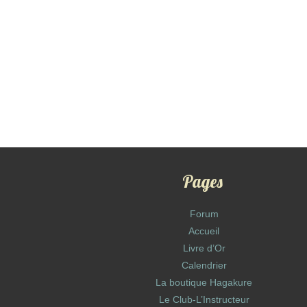
Pages
Forum
Accueil
Livre d’Or
Calendrier
La boutique Hagakure
Le Club-L’Instructeur