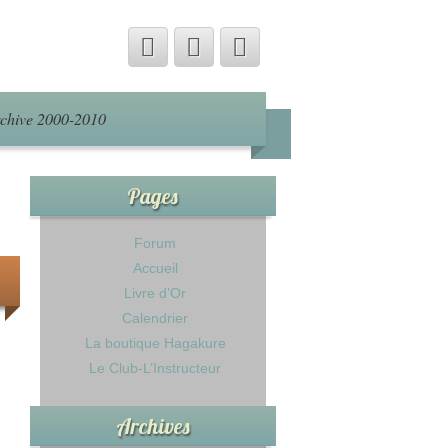
chive 2000-2010
Pages
Forum
Accueil
Livre d’Or
Calendrier
La boutique Hagakure
Le Club-L’Instructeur
Archives