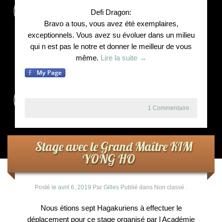
Le Club-L’Instructeur
Defi Dragon:
Bravo a tous, vous avez été exemplaires,
Archive 2000-2010
exceptionnels. Vous avez su évoluer dans un milieu
qui n est pas le notre et donner le meilleur de vous
même.
Lire la suite
→
1 Commentaire
.
Stage avec le Grand Maître KIM
YONG HO
Posté le
avril 6, 2019
Par
Gilles
Publié dans Non classé
.
Nous étions sept Hagakuriens à effectuer le
déplacement pour ce stage organisé par l Académie