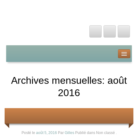
Taekwondo Hagakure
Accueil
Livre d’Or
Archives mensuelles:
août
Forum
2016
Calendrier
Rentrée 2016/2017
La boutique Hagakure
Posté le
août 5, 2016
Par
Gilles
Publié dans Non classé
.