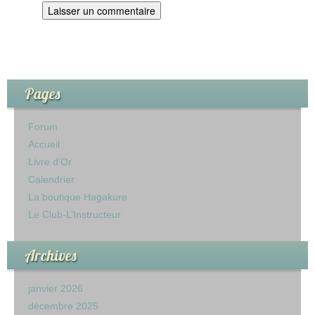
Pages
Forum
Accueil
Livre d’Or
Calendrier
La boutique Hagakure
Le Club-L’Instructeur
Archives
janvier 2026
décembre 2025