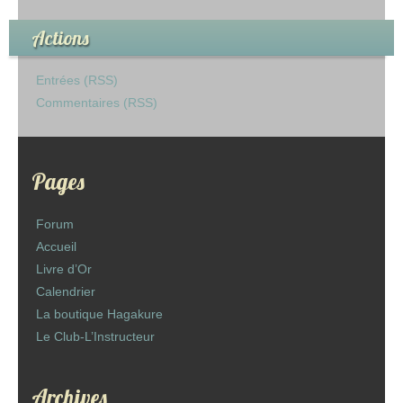
Actions
Entrées (RSS)
Commentaires (RSS)
Pages
Forum
Accueil
Livre d’Or
Calendrier
La boutique Hagakure
Le Club-L’Instructeur
Archives