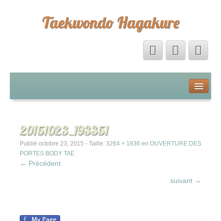
Taekwondo Hagakure
Accueil
Livre d’Or
20151023_193351
Forum
Publié
octobre 23, 2015
- Taille:
3264 × 1836
en
OUVERTURE DES
PORTES BODY TAE
← Précédent
Calendrier
suivant →
La boutique Hagakure