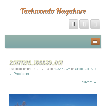
Taekwondo Hagakure
Accueil
Livre d’Or
20171216_155539_001
Forum
Publié
décembre 18, 2017
- Taille:
4032 × 3024
en
Stage Gap 2017
← Précédent
Calendrier
suivant →
La boutique Hagakure