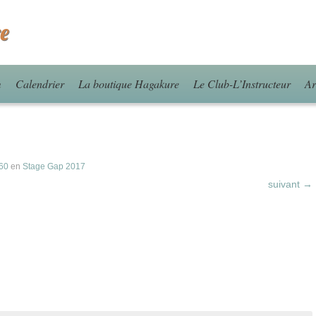
e
m
Calendrier
La boutique Hagakure
Le Club-L’Instructeur
Ar
60
en
Stage Gap 2017
suivant →