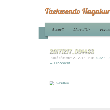
Taekwondo Hagakur
Accueil
Livre d’Or
Foru
20171217_094433
Publié
décembre 23, 2017
- Taille:
4032 × 19
← Précédent