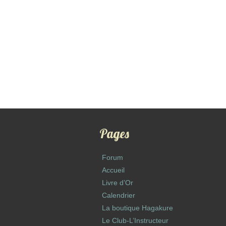
Pages
Forum
Accueil
Livre d’Or
Calendrier
La boutique Hagakure
Le Club-L’Instructeur