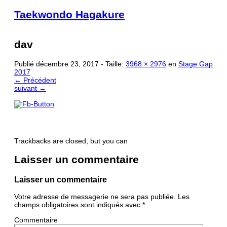
Taekwondo Hagakure
Accueil
Livre d’Or
dav
Forum
Calendrier
Publié
décembre 23, 2017
- Taille:
3968 × 2976
en
Stage Gap
La boutique Hagakure
2017
Le Club-L’Instructeur
← Précédent
Archive 2000-2010
suivant →
Trackbacks are closed, but you can
Laisser un commentaire
Laisser un commentaire
Votre adresse de messagerie ne sera pas publiée.
Les
champs obligatoires sont indiqués avec
*
Commentaire