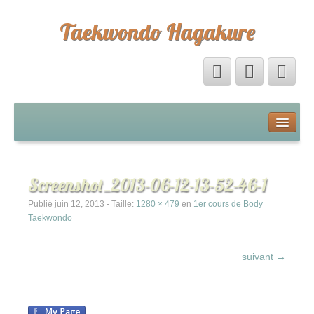
Taekwondo Hagakure
Accueil
Livre d’Or
Screenshot_2013-06-12-13-52-46-1
Forum
Publié
juin 12, 2013
- Taille:
1280 × 479
en
1er cours de Body
Taekwondo
Calendrier
suivant →
La boutique Hagakure