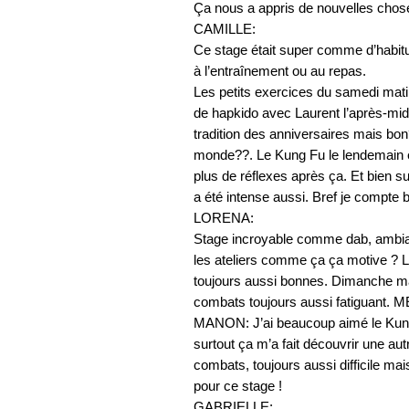
Ça nous a appris de nouvelles chos
CAMILLE:
Ce stage était super comme d’habitu
à l’entraînement ou au repas.
Les petits exercices du samedi matin
de hapkido avec Laurent l’après-mid
tradition des anniversaires mais bon?
monde??. Le Kung Fu le lendemain é
plus de réflexes après ça. Et bien s
a été intense aussi. Bref je compte b
LORENA:
Stage incroyable comme dab, ambia
les ateliers comme ça ça motive ? Le
toujours aussi bonnes. Dimanche mati
combats toujours aussi fatiguant.
MANON: J’ai beaucoup aimé le Kung fu
surtout ça m’a fait découvrir une autr
combats, toujours aussi difficile ma
pour ce stage !
GABRIELLE: