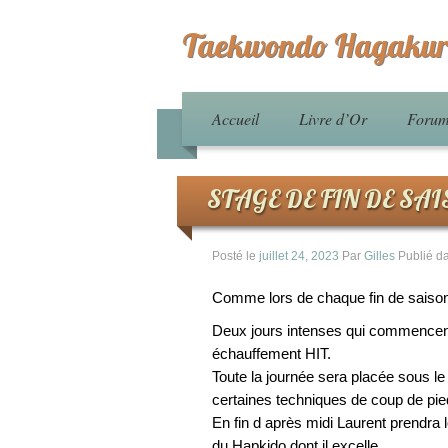
Taekwondo Hagakur
Accueil
Livre d’Or
Foru
STAGE DE FIN DE SA
Posté le
juillet 24, 2023
Par
Gilles
Publié d
Comme lors de chaque fin de saison, 
Deux jours intenses qui commencent
échauffement HIT.
Toute la journée sera placée sous l
certaines techniques de coup de pie
En fin d après midi Laurent prendra
du Hapkido dont il excelle.