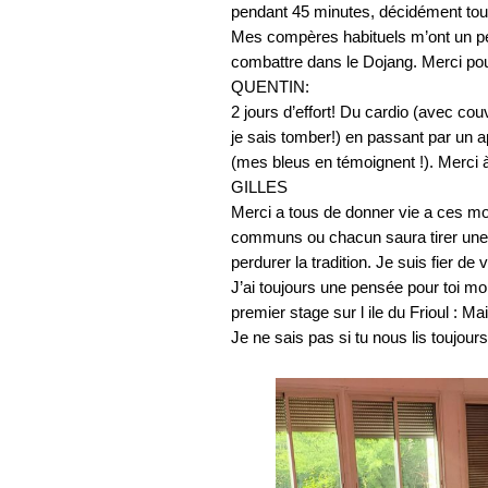
pendant 45 minutes, décidément tout
Mes compères habituels m’ont un peu
combattre dans le Dojang. Merci pou
QUENTIN:
2 jours d’effort! Du cardio (avec c
je sais tomber!) en passant par un a
(mes bleus en témoignent !). Merci à
GILLES
Merci a tous de donner vie a ces mo
communs ou chacun saura tirer une l
perdurer la tradition. Je suis fier de
J’ai toujours une pensée pour toi mon
premier stage sur l ile du Frioul : Ma
Je ne sais pas si tu nous lis toujo