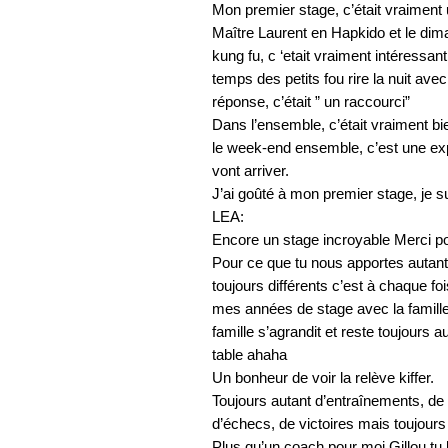
Mon premier stage, c’était vraimen
Maître Laurent en Hapkido et le dim
kung fu, c ‘etait vraiment intéressa
temps des petits fou rire la nuit ave
réponse, c’était ” un raccourci”
Dans l’ensemble, c’était vraiment b
le week-end ensemble, c’est une expér
vont arriver.
J’ai goûté à mon premier stage, je sui
LEA:
Encore un stage incroyable Merci pou
Pour ce que tu nous apportes autant 
toujours différents c’est à chaque fo
mes années de stage avec la famille h
famille s’agrandit et reste toujours 
table ahaha
Un bonheur de voir la relève kiffer.
Toujours autant d’entraînements, de 
d’échecs, de victoires mais toujours
Plus qu’un coach pour moi Gillou tu l