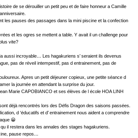
toire de se dérouiller un petit peu et de faire honneur a Camille
anniversaire.
nt les pauses des passages dans la mini piscine et la confection
vrées et les ogres se mettent a table. Y avait il un challenge pour
plus vite?
la aussi incroyable… Les hagakuriens s’ seraient ils devenus
gue, pas de réveil intempestif, pas d entrainement, pas de
ouloureux. Apres un petit déjeuner copieux, une petite séance d
amer la journée en attendant la surprise du jour.
u Jean Marie CAPOBIANCO et ses élèves de l école HOA LINH
 se sont déjà rencontrés lors des Défis Dragon des saisons passées.
ication, d ‘éducatifs et d’ entrainement nous aident a comprendre
claque 😀
 qu il restera dans les annales des stages hagakuriens.
cine, pause repos…