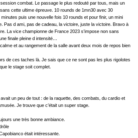
a session combat. Le passage le plus redouté par tous, mais un
n sans cette ultime épreuve. 10 rounds de 1mn30 avec 30
nutes puis une nouvelle fois 10 rounds et pour finir, un mini
 Pas d ami, pas de cadeau, la victoire, juste la victoire. Bravo à
toire. La vice championne de France 2023 s’impose non sans
une finale pleine d intensité…
u calme et au rangement de la salle avant deux mois de repos bien
ors de ces taches là. Je sais que ce ne sont pas les plus rigolotes
 que le stage soit complet.
y avait un peu de tout : de la raquette, des combats, du cardio et
n amusée. Je trouve que c’était un super stage.
oujours une très bonne ambiance.
drôle
Capobianco était intéressante.