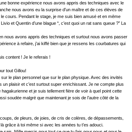
t une bonne expérience nous avons appris des techniques avec le
anche nous avons eu la surprise d’un maître et de ces élèves de
nt le cours. Pendant le stage, je me suis bien amusé et en même
c Livio et Quentin d’une blague “, c’est quoi un rat sans queue ?” La
ien nous avons appris des techniques et surtout nous avons passer
ience à refaire, j’ai kiffé bien que je ressens les courbatures qui
s content ! Je le referais !
r tout Gillou!
sur le plan personnel que sur le plan physique. Avec des invités
is un plaisir et c’est surtout super enrichissant. Je ne compte plus
agakurienne et je suis tellement fière de voir à quel point cette
aussi soudée malgré que maintenant je sois de l’autre côté de la
coups, de pleurs, de joies, de cris de colères, de dépassements,
 là grâce à toi même si avec les années tu t’es adouci.
e sais. Mille mercis pour tout ce que tu fais pour nous et pour le