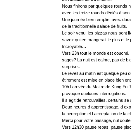
Nous finirons par quelques rounds his
avec les treize rounds dédiés à son 
Une journée bien remplie, avec dura
de la traditionnelle salade de fruits.
Le soir venu, les pizzas nous sont li
savoir qui en mangerait le plus et le 
Incroyable…
Vers 23h tout le monde est couché, 
sages? La nuit est calme, pas de bla
surprise…
Le réveil au matin est quelque peu d
étirement est mise en place bien ent
10h l arrivée du Maitre de Kung F
provoque quelques interrogations.
Il s agit de retrouvailles, certains
Deux heures d apprentissage, d expl
la perception et l acceptation de la 
Merci pour votre passage, nul doute
Vers 12h30 pause repas, pause pis