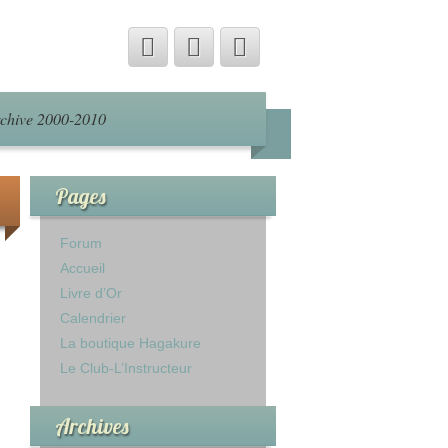
chive 2000-2010
Pages
Forum
Accueil
Livre d’Or
Calendrier
La boutique Hagakure
Le Club-L’Instructeur
Archives