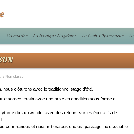
e
m
Calendrier
La boutique Hagakure
Le Club-L’Instructeur
Ar
ISON
ans Non classé
.
nous clôturons avec le traditionnel stage d’été.
 le samedi matin avec une mise en condition sous forme d
e rythme du taekwondo, avec des retours sur les éducatifs de
d.
 les commandes et nous initiera aux chutes, passage indissociable