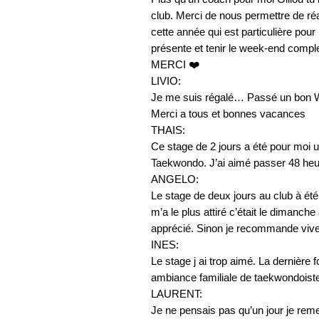
club. Merci de nous permettre de ré
cette année qui est particulière pour 
présente et tenir le week-end comple
MERCI ❤️
LIVIO:
Je me suis régalé… Passé un bon 
Merci a tous et bonnes vacances
THAIS:
Ce stage de 2 jours a été pour moi 
Taekwondo. J’ai aimé passer 48 heure
ANGELO:
Le stage de deux jours au club à été
m’a le plus attiré c’était le dimanche 
apprécié. Sinon je recommande viv
INES:
Le stage j ai trop aimé. La dernière 
ambiance familiale de taekwondoist
LAURENT:
Je ne pensais pas qu’un jour je rem