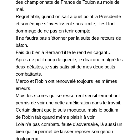
Le Club-L’Instructeur
des championnats de France de Toulon au mois de
mai.
Regrettable, quand on sait à quel point la Présidente
Archive 2000-2010
et son équipe s’investissent sans limite, il est fort
dommage de ne pas en tenir compte
Il ne faudra pas s’étonner par la suite des retours de
bâton.
Fais du bien à Bertrand il te le rend en cagant…
Après ce petit coup de gueule, je dirai que malgré les
deux défaites, je suis satisfait de mes deux petits
combattants.
Marco et Robin ont renouvelé toujours les mêmes
erreurs.
Mais les scores qui se resserrent sensiblement ont
permis de voir une nette amélioration dans le travail.
Certain diront que je suis moqueur, mais le podium
de Robin fait quand même plaisir à voir.
Lola n’a pas combattu faute d’adversaire, là aussi un
bien qui lui permet de laisser reposer son genou
douloureux.