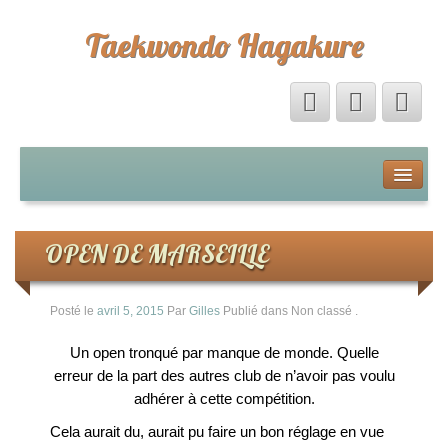
Taekwondo Hagakure
Accueil
Livre d’Or
OPEN DE MARSEILLE
Forum
Posté le
avril 5, 2015
Par
Gilles
Publié dans Non classé
.
Calendrier
Un open tronqué par manque de monde. Quelle
erreur de la part des autres club de n’avoir pas voulu
La boutique Hagakure
adhérer à cette compétition.
Cela aurait du, aurait pu faire un bon réglage en vue