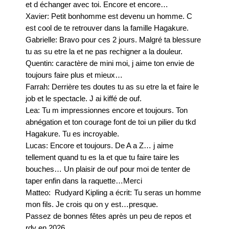
et d échanger avec toi. Encore et encore…
Xavier: Petit bonhomme est devenu un homme. C
est cool de te retrouver dans la famille Hagakure.
⁨Gabrielle:⁩ Bravo pour ces 2 jours. Malgré ta blessure
tu as su etre la et ne pas rechigner a la douleur.
Quentin:⁩ caractère de mini moi, j aime ton envie de
toujours faire plus et mieux…
Farrah:⁩ Derrière tes doutes tu as su etre la et faire le
job et le spectacle. J ai kiffé de ouf.
Lea: Tu m impressionnes encore et toujours. Ton
abnégation et ton courage font de toi un pilier du tkd
Hagakure. Tu es incroyable.
Lucas:⁩ Encore et toujours. De A a Z… j aime
tellement quand tu es la et que tu faire taire les
bouches… Un plaisir de ouf pour moi de tenter de
taper enfin dans la raquette…Merci
Matteo: ⁩ Rudyard Kipling a écrit: Tu seras un homme
mon fils. Je crois qu on y est…presque.
Passez de bonnes fêtes après un peu de repos et
rdv en 2026