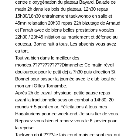
Le Club-L’Instructeur
centre d oxygénation du plateau Bayard. Balade ce
matin 2h dans les bois du plateau, 12h30 repas
15h30/18h30 entraînement taekwondo en salle et
Archive 2000-2010
45mn relaxation 20h30 repas 22h bizutage de Arnaud
et Farrah avec de biens belles prestations vocales,
22h30 / 23h45 initiation au maniement et défense au
couteau. Bonne nuit a tous. Les absents vous avez
eu tort.
Tout va bien dans le meilleur des
mondes.????????????Dimanche: Ce matin réveil
douloureux pour le petit dej a 7h30 puis direction St
Bonnet pour passer la journée avec le club local de
mon ami Gilles Tornambe.
Après 2h de travail physique, petite pause repas
avant la traditionnelle session combat a 14h30. 20
rounds + 5 point en or. Félicitations à tous mes
Hagakuriens pour ce week-end. Je suis fier de vous.
Reposez vous bien et rendez vous le 6 janvier pour
la reprise.
Taekwon do it ????Je fais court mais ce sont eux qui