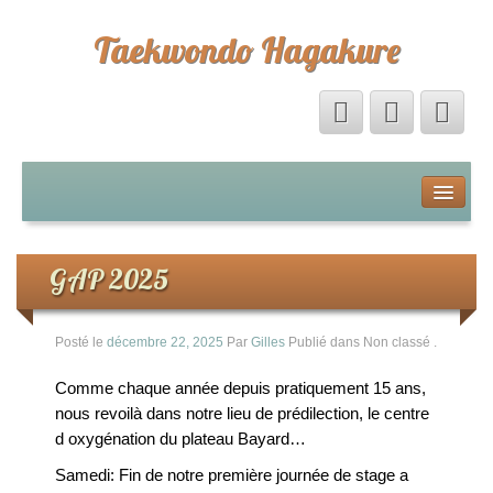
Taekwondo Hagakure
Accueil
Livre d’Or
GAP 2025
Forum
Posté le
décembre 22, 2025
Par
Gilles
Publié dans Non classé
.
Calendrier
Comme chaque année depuis pratiquement 15 ans,
nous revoilà dans notre lieu de prédilection, le centre
La boutique Hagakure
d oxygénation du plateau Bayard…
Samedi: Fin de notre première journée de stage a