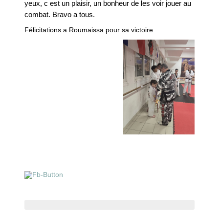
Le Club-L’Instructeur
yeux, c est un plaisir, un bonheur de les voir jouer au
combat. Bravo a tous.
Archive 2000-2010
Félicitations a Roumaissa pour sa victoire